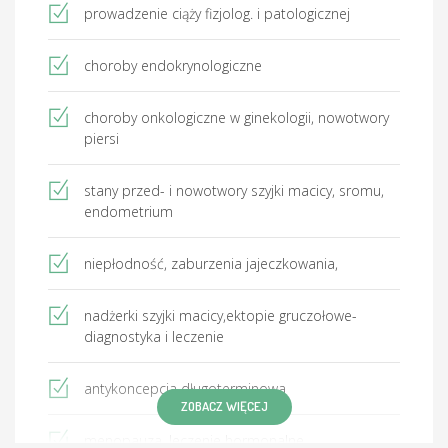
prowadzenie ciąży fizjolog. i patologicznej
choroby endokrynologiczne
choroby onkologiczne w ginekologii, nowotwory
piersi
stany przed- i nowotwory szyjki macicy, sromu,
endometrium
niepłodność, zaburzenia jajeczkowania,
nadżerki szyjki macicy,ektopie gruczołowe-
diagnostyka i leczenie
antykoncepcja długoterminowa
ZOBACZ WIĘCEJ
menopauza, leczenie hormonalne