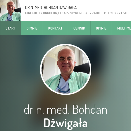
DR N. MED. BOHDAN DŹWIGAŁA
GINEKOLOG, ONKOLOG, LEKARZ WYKONUJĄCY ZABIEGI MEDYCYNY ESTETYCZNEJ
START
O MNIE
KONTAKT
CENNIK
OPINIE
MULTIME
dr n. med. Bohdan
Dźwigała