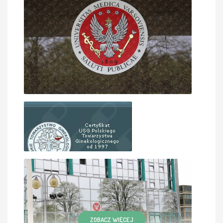
sromowych u kobiet w warunkach
ambulatoryjnych w znieczuleniu miejscowym.
Zabiegi te wykonują głównie w swojej PRAKTYCE
PRYWATNEJ w Józefowie . Jestem zwolennikiem
wprowadzania nowych metod leczniczych w
ginekologii. Jako lekarz-praktyk systematycznie
staram się podnosić swoje kwalifikacje
zawodowe. Systematycznie biorę udział w
konferencjach i kongresach naukowych
organizowanych na terenie Polski i za granicą.
Nabieram nowych własnych doświadczeń
medycznych tak by prowadzić praktykę lekarską
na właściwym poziomie merytorycznym. Czytając
opinie pacjentek , myślę że jest to doceniane w
mojej codziennej praktyce zawodowej.
W czasie wolnym pasjonuje mnie tenis,
żeglarstwo, narciarstwo i turystyka, nauka
języków obcych.
Jestem członkiem kilku polskich towarzystw
naukowych : Polskiego Towarzystwa
ZOBACZ WIĘCEJ