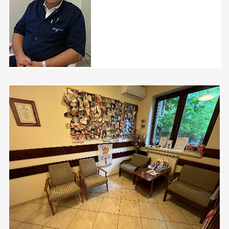
Przemiły Pan doktor, polecam z
całego serca. Wszystko dokładnie
tłumaczy bardzo dziękuję.
Pacjent
Polecam bardzo tego lekarza bo
leczę się już u powyższego
specjalisty kilkanaście lat i zawsze
jestem zadowolona z wizyty.