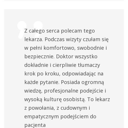
USG piersi
Od 300 zł
kwalifikacja do leczenia onkologicznego
Od 300 zł
Z całego serca polecam tego
lekarza. Podczas wizyty czułam się
USG
Indywidualnie
w pełni komfortowo, swobodnie i
bezpiecznie. Doktor wszystko
markery nowotworowe
Indywidualnie
dokładnie i cierpliwie tłumaczy
krok po kroku, odpowiadając na
Osocze bogatopłytkowe
Indywidualnie
każde pytanie. Posiada ogromną
wiedzę, profesjonalne podejście i
wysoką kulturę osobistą. To lekarz
z powołania, z cudownym i
empatycznym podejściem do
pacjenta