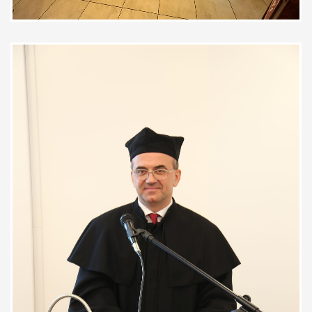
Pacjent
Spokojnie i rzeczowo odpowiadał
na moje pytania , wyjaśnił moje
wątpliwości.
Pacjent