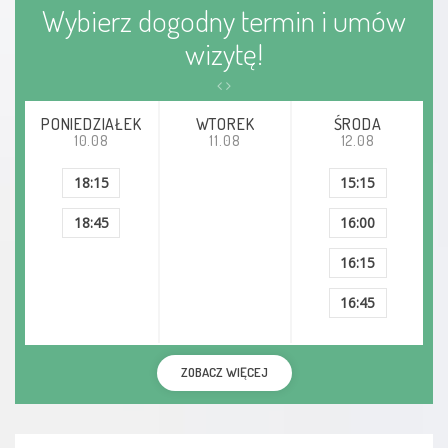
Wybierz dogodny termin i umów
wizytę!
PONIEDZIAŁEK
WTOREK
ŚRODA
10.08
11.08
12.08
18:15
15:15
18:45
16:00
16:15
16:45
ZOBACZ WIĘCEJ