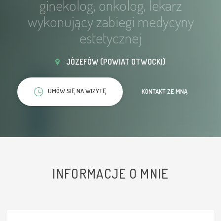
ginekolog, onkolog, lekarz
wykonujący zabiegi medycyny
estetycznej
JÓZEFÓW (POWIAT OTWOCKI)
UMÓW SIĘ NA WIZYTĘ
KONTAKT ZE MNĄ
INFORMACJE O MNIE