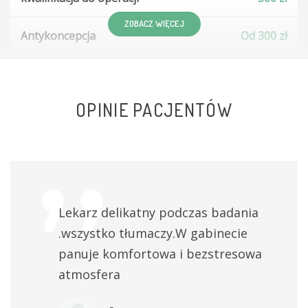
ZOBACZ WIĘCEJ
Antykoncepcja
Od 300 zł
diagnostyka onkologiczna
250 zł
OPINIE PACJENTÓW
PakietMAX - konsultacja ginekologiczna + USG
ginekologiczne + USG piersi + CoTEST (cytologia
LBC + HPV)
1000 zł
USG narządu rodnego
300 zł
Lekarz delikatny podczas badania
.wszystko tłumaczy.W gabinecie
konsultacja onkologiczna
Indywidualnie
panuje komfortowa i bezstresowa
atmosfera
konsultacja położnicza
Od 300 zł