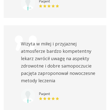
konsultacja ginekologiczna + USG
Pacjent
600 zł
Pakiet KOMBO - konsultacja ginekologiczna + USG
ginekologiczne + USG piersi + cytologia płynna
900 zł
Laserowe usuwanie zmian skórnych okolic
Wizyta w miłej i przyjaznej
intymnych
atmosferze bardzo kompetentny
500 zł
lekarz zwrócił uwagę na aspekty
laserowe leczenie nietrzymania moczu
zdrowotne i dobre samopoczucie
1400 zł
pacjęta zaproponował nowoczesne
rewitalizacja warg sromowych
Od 2000 zł
metody leczenia
badania ginekologiczne
300 zł
Pacjent
prowadzenie ciąży
Indywidualnie