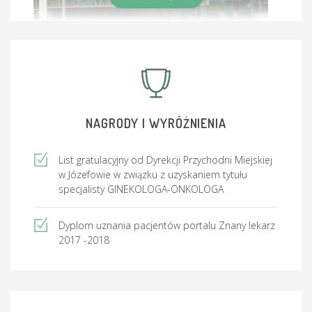
Ginekologów i Położników (PTGiP) , Polskiego
Towarzystwa Ginekologii Onkologicznej (PTGO) ,
Polskiego Towarzystwa Ginekologii Estetycznej i
Rekonstrukcyjnej (PTGEiR) .
NAGRODY I WYRÓŻNIENIA
List gratulacyjny od Dyrekcji Przychodni Miejskiej
w Józefowie w związku z uzyskaniem tytułu
specjalisty GINEKOLOGA-ONKOLOGA
Dyplom uznania pacjentów portalu Znany lekarz
2017 -2018