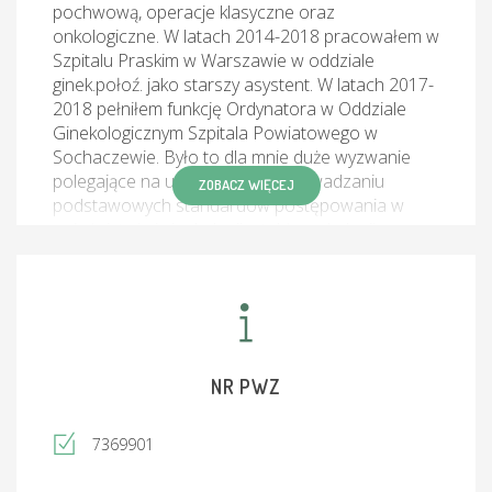
pochwową, operacje klasyczne oraz
onkologiczne. W latach 2014-2018 pracowałem w
Szpitalu Praskim w Warszawie w oddziale
ginek.połoź. jako starszy asystent. W latach 2017-
2018 pełniłem funkcję Ordynatora w Oddziale
Ginekologicznym Szpitala Powiatowego w
Sochaczewie. Było to dla mnie duże wyzwanie
polegające na ustawicznym wprowadzaniu
ZOBACZ WIĘCEJ
podstawowych standardów postępowania w
położnictwie i ginekologii a także onkologii,
szkoleniu personelu lekarskiego i położnych,
niestety nieudanej próbie zastosowania
znieczulenia zewnątrzoponowego do porodu
(obecnie standard), konieczności podstawowych
inwestycji przy ciągłym braku środków
finansowych i pilnej potrzebie zakupów
NR PWZ
niezbędnego sprzętu medycznego. Pomimo
trudności udało się zbudować nowy zespół
7369901
lekarzy specjalistów oraz lekarzy rezydentów -
szkolących się w dziedzinie ginekologii i