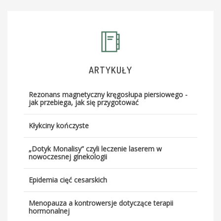
wysiłkowe nietrzymanie moczu-operacje ,
laseroterapia (MONALISA)
zaburzenia miesiączkowania, endokrynologia
ginekologiczna
ARTYKUŁY
zaburzenia statyki narządu rodnego - operacje
Rezonans magnetyczny kręgosłupa piersiowego -
jak przebiega, jak się przygotować
pochwowe
Kłykciny kończyste
nowotwory narządów rodnych - leczenie
onkologiczne-kwalifikacja
„Dotyk Monalisy” czyli leczenie laserem w
nowoczesnej ginekologii
osteoporoza - densytometria i leczenie
(hormonalne)
Epidemia cięć cesarskich
ginekologia estetyczna i rekonstrukcyjna - zabiegi
Menopauza a kontrowersje dotyczące terapii
hormonalnej
laserowe