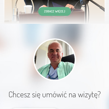
Cudowny lekarz ,bardzo miły,
sympatyczny,
ZOBACZ WIĘCEJ
spokojny,empatyczny.Dokładnie
wyjaśnił ,na czym polega moja
choroba,oraz metody
leczenia.Zawsze
uśmiechnięty.Pacjent czuje się przy
nim bezpiecznie.Bardzo dziękuję za
szybką pomoc.
Pacjent
Chcesz się umówić na wizytę?